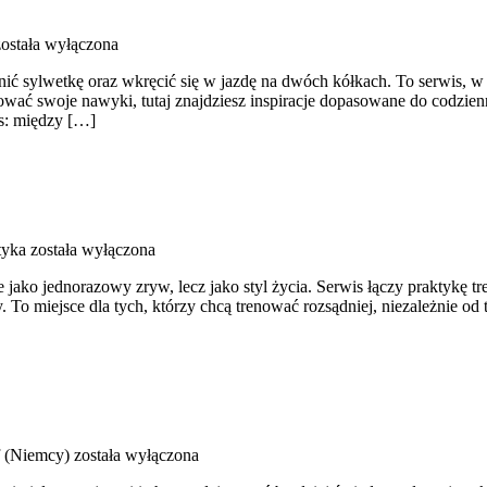
ostała wyłączona
enić sylwetkę oraz wkręcić się w jazdę na dwóch kółkach. To serwis, w
ować swoje nawyki, tutaj znajdziesz inspiracje dopasowane do codzienn
ns: między […]
tyka
została wyłączona
ie jako jednorazowy zryw, lecz jako styl życia. Serwis łączy praktykę
. To miejsce dla tych, którzy chcą trenować rozsądniej, niezależnie od
f (Niemcy)
została wyłączona