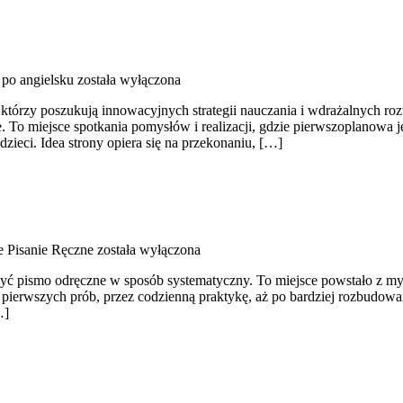
po angielsku
została wyłączona
, którzy poszukują innowacyjnych strategii nauczania i wdrażalnych ro
ie. To miejsce spotkania pomysłów i realizacji, gdzie pierwszoplanowa 
dzieci. Idea strony opiera się na przekonaniu, […]
 Pisanie Ręczne
została wyłączona
orzyć pismo odręczne w sposób systematyczny. To miejsce powstało z my
d pierwszych prób, przez codzienną praktykę, aż po bardziej rozbudo
…]