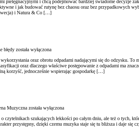
uktami pielęgnacyjnymi i chcą podejmować bardziej świadome decyzje za
je aktywne i jak budować rutynę bez chaosu oraz bez przypadkowych wyb
Szwecja) i Natura & Co […]
ze błędy
została wyłączona
korzystania oraz obrotu odpadami nadającymi się do odzysku. To miejsc
asyfikacji oraz dlaczego właściwe postępowanie z odpadami ma znaczeni
alną korzyść, jednocześnie wspierając gospodarkę […]
ena Muzyczna
została wyłączona
o czytelnikach szukających lekkości po całym dniu, ale też o tych, kt
kter przystępny, dzięki czemu muzyka staje się tu bliższa i daje się cz