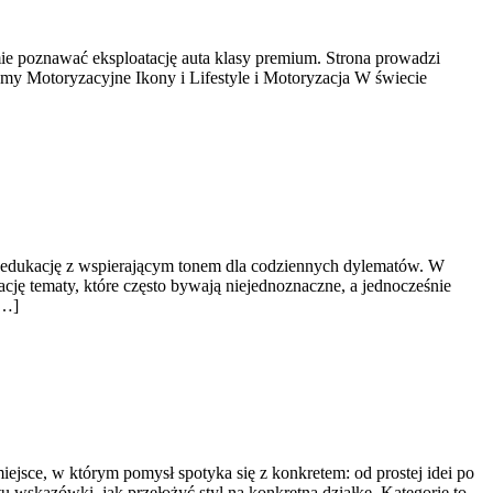
ie poznawać eksploatację auta klasy premium. Strona prowadzi
my Motoryzacyjne Ikony i Lifestyle i Motoryzacja W świecie
lną edukację z wspierającym tonem dla codziennych dylematów. W
cję tematy, które często bywają niejednoznaczne, a jednocześnie
[…]
sce, w którym pomysł spotyka się z konkretem: od prostej idei po
u wskazówki, jak przełożyć styl na konkretną działkę. Kategorie to