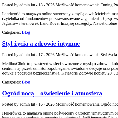
Posted by admin
lut - 18 - 2026
Możliwość komentowania
Tuning P
Landworld to magazyn online stworzony z myślą o właścicielach mar
czytelnika od fundamentów po zaawansowane zagadnienia, łącząc war
Jaguarów i terenówek Land Rover liczą się szczegóły. Nawet drobne
Categories:
Blog
Styl życia a zdrowie intymne
Posted by admin
lut - 17 - 2026
Możliwość komentowania
Styl życia
MediluxClinic to przestrzeń w sieci stworzone z myślą o zdrowiu kob
centrum tej przestrzeni stoi zapobieganie, świadome decyzje oraz po
dotykają poczucia bezpieczeństwa. Kategorie Zdrowie kobiety 20+, 
Categories:
Blog
Ogród nocą – oświetlenie i atmosfera
Posted by admin
lut - 16 - 2026
Możliwość komentowania
Ogród nocą
Hellerówka to magazyn online poświęcony ogrodom tematycznym oraz 
kompozycję nasadzeń, surowców i wykończeń. Jeśli interesuje Cię japo