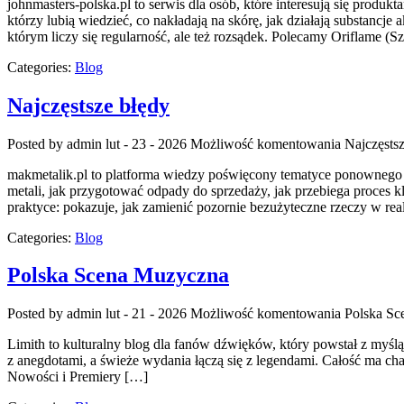
johnmasters-polska.pl to serwis dla osób, które interesują się prod
którzy lubią wiedzieć, co nakładają na skórę, jak działają substanc
którym liczy się regularność, ale też rozsądek. Polecamy Oriflame (
Categories:
Blog
Najczęstsze błędy
Posted by admin
lut - 23 - 2026
Możliwość komentowania
Najczęsts
makmetalik.pl to platforma wiedzy poświęcony tematyce ponownego wy
metali, jak przygotować odpady do sprzedaży, jak przebiega proces kl
praktyce: pokazuje, jak zamienić pozornie bezużyteczne rzeczy w re
Categories:
Blog
Polska Scena Muzyczna
Posted by admin
lut - 21 - 2026
Możliwość komentowania
Polska Sc
Limith to kulturalny blog dla fanów dźwięków, który powstał z myślą 
z anegdotami, a świeże wydania łączą się z legendami. Całość ma chara
Nowości i Premiery […]