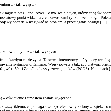
remium
została wyłączona
ek Jaguara oraz Land Rover. To miejsce dla tych, którzy chcą świadom
sztatowy punkt widzenia z ciekawostkami rynku i technologii. Poleca
 objawy potrafią wskazywać na problem, a przeciąganie obsługi […]
 a zdrowie intymne
została wyłączona
iet na każdym etapie życia. To serwis internetowy, który łączy rzete
znawanie sygnałów organizmu. Wpisy powstają tak, aby ułatwiać orienta
30+, 40+, 50+ i Zespół policystycznych jajników (PCOS). Na łamach 
 – oświetlenie i atmosfera
została wyłączona
wszystkiemu, co pomaga stworzyć efektowny zielony zakątek. To miej
ńska prostota, leśna swoboda albo ogród naturalistyczny, znajdziesz t