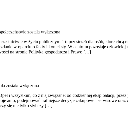
społeczeństwie
została wyłączona
m uczestnictwie w życiu publicznym. To przestrzeń dla osób, które chcą
danie w oparciu o fakty i konteksty. W centrum pozostaje człowiek ja
ości na stronie Polityka gospodarcza i Prawo […]
pla
została wyłączona
Opel i wszystkim, co z nią związane: od codziennej eksploatacji, prze
woje auto, podejmować trafniejsze decyzje zakupowe i serwisowe oraz 
zy się nie tylko styl czy […]