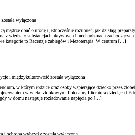
g
została wyłączona
cą mądrze dbać o urodę i jednocześnie rozumieć, jak działają preparaty
yjną z wiedzą o substancjach aktywnych i mechanizmach zachodzących 
we kategorie to Recenzje zabiegów i Mezoterapia. W centrum […]
dycje i międzykulturowość
została wyłączona
w którym rodzice oraz osoby wspierające dziecko przez żłobek zna
ojrzewaniem w wieku żłobkowym. Polecamy Literatura dziecięca i Edukac
a, gdy w domu następuje rozładowanie napięcia po […]
ka i ochrona wybrzeży
została wyłączona