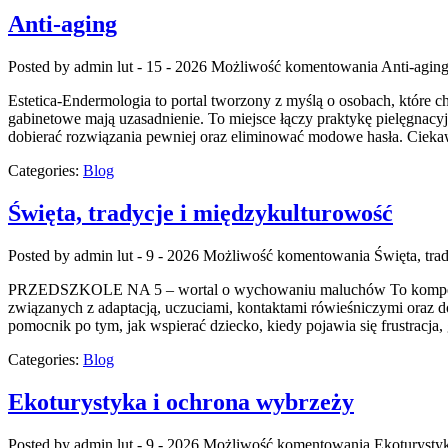
Anti-aging
Posted by admin
lut - 15 - 2026
Możliwość komentowania
Anti-agin
Estetica-Endermologia to portal tworzony z myślą o osobach, które ch
gabinetowe mają uzasadnienie. To miejsce łączy praktykę pielęgnac
dobierać rozwiązania pewniej oraz eliminować modowe hasła. Cieka
Categories:
Blog
Święta, tradycje i międzykulturowość
Posted by admin
lut - 9 - 2026
Możliwość komentowania
Święta, tra
PRZEDSZKOLE NA 5 – wortal o wychowaniu maluchów To kompendium, 
związanych z adaptacją, uczuciami, kontaktami rówieśniczymi oraz d
pomocnik po tym, jak wspierać dziecko, kiedy pojawia się frustracj
Categories:
Blog
Ekoturystyka i ochrona wybrzeży
Posted by admin
lut - 9 - 2026
Możliwość komentowania
Ekoturysty