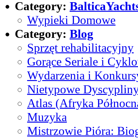
Category:
BalticaYacht
Wypieki Domowe
Category:
Blog
Sprzęt rehabilitacyjny
Gorące Seriale i Cykl
Wydarzenia i Konkurs
Nietypowe Dyscyplin
Atlas (Afryka Północn
Muzyka
Mistrzowie Pióra: Bio