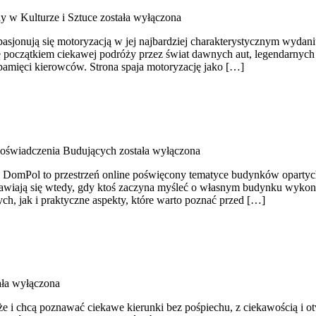
 w Kulturze i Sztuce
została wyłączona
asjonują się motoryzacją w jej najbardziej charakterystycznym wydaniu
ię początkiem ciekawej podróży przez świat dawnych aut, legendarnyc
pamięci kierowców. Strona spaja motoryzację jako […]
 Doświadczenia Budujących
została wyłączona
omPol to przestrzeń online poświęcony tematyce budynków opartych n
ojawiają się wtedy, gdy ktoś zaczyna myśleć o własnym budynku wyk
, jak i praktyczne aspekty, które warto poznać przed […]
ała wyłączona
że i chcą poznawać ciekawe kierunki bez pośpiechu, z ciekawością i o