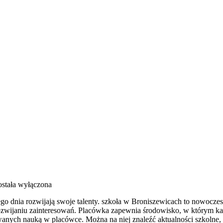
stała wyłączona
dego dnia rozwijają swoje talenty. szkoła w Broniszewicach to nowocze
ozwijaniu zainteresowań. Placówka zapewnia środowisko, w którym ka
owanych nauką w placówce. Można na niej znaleźć aktualności szkolne,