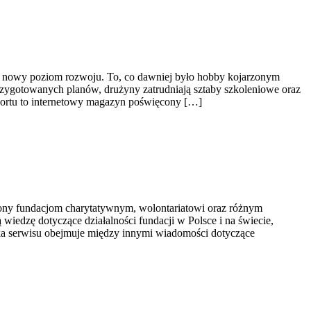
łnie nowy poziom rozwoju. To, co dawniej było hobby kojarzonym
zygotowanych planów, drużyny zatrudniają sztaby szkoleniowe oraz
iSportu to internetowy magazyn poświęcony […]
cony fundacjom charytatywnym, wolontariatowi oraz różnym
wiedzę dotyczące działalności fundacji w Polsce i na świecie,
ka serwisu obejmuje między innymi wiadomości dotyczące