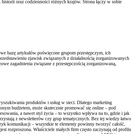
 historii oraz codzienności różnych krajów. Strona łączy w sobie
sowe bazę artykułów poświęcone grupom przestępczym, ich
przedstawieniu zjawisk związanych z działalnością zorganizowanych
czowe zagadnienia związane z przestępczością zorganizowaną,
wyszukiwania produktów i usług w sieci. Dlatego marketing
niczonym budżetem, może skutecznie promować się online – pod
esowania, a nawet styl życia – to wszystko wpływa na to, gdzie i jak
orzystają z newsletterów czy grup tematycznych. Bez tej wiedzy łatwo
 język komunikacji – wszystkie te elementy powinny tworzyć całość,
est rozproszona. Właściciele małych firm często zaczynają od profilu