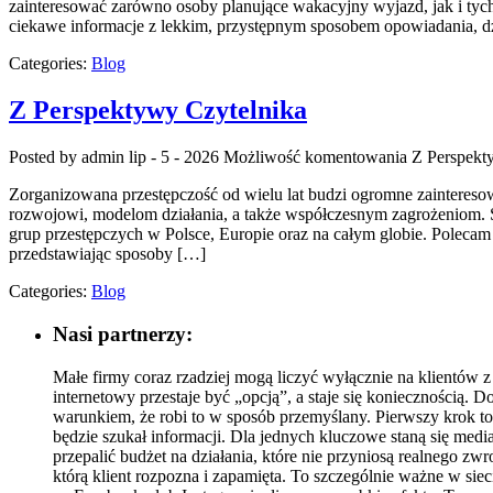
zainteresować zarówno osoby planujące wakacyjny wyjazd, jak i tych, 
ciekawe informacje z lekkim, przystępnym sposobem opowiadania, d
Categories:
Blog
Z Perspektywy Czytelnika
Posted by admin
lip - 5 - 2026
Możliwość komentowania
Z Perspekt
Zorganizowana przestępczość od wielu lat budzi ogromne zaintereso
rozwojowi, modelom działania, a także współczesnym zagrożeniom. Se
grup przestępczych w Polsce, Europie oraz na całym globie. Polecam
przedstawiając sposoby […]
Categories:
Blog
Nasi partnerzy:
Małe firmy coraz rzadziej mogą liczyć wyłącznie na klientów 
internetowy przestaje być „opcją”, a staje się koniecznością.
warunkiem, że robi to w sposób przemyślany. Pierwszy krok to z
będzie szukał informacji. Dla jednych kluczowe staną się medi
przepalić budżet na działania, które nie przyniosą realnego zw
którą klient rozpozna i zapamięta. To szczególnie ważne w sie