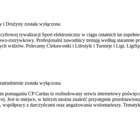
y i Drużyny
została wyłączona
 cyfrowej rywalizacji Sport elektroniczny w ciągu ostatnich lat zupe
owo-rozrywkowy. Profesjonalni zawodnicy trenują według starannie pr
anych widzów. Polecamy Ciekawostki i Lifestyle i Turnieje i Ligi. Lig
atrudnienie
została wyłączona
drym pomaganiu CP Caritas to rozbudowany serwis internetowy poświę
ej. Jest to miejsce, w którym można znaleźć przystępnie przedstawioną 
, współpracy z darczyńcami oraz angażowania wolontariuszy. Tematy