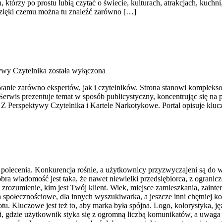
którzy po prostu lubią czytać o świecie, kulturach, atrakcjach, kuchni,
zięki czemu można tu znaleźć zarówno […]
ywy Czytelnika
została wyłączona
wanie zarówno ekspertów, jak i czytelników. Strona stanowi komplek
rwis prezentuje temat w sposób publicystyczny, koncentrując się na 
 Z Perspektywy Czytelnika i Kartele Narkotykowe. Portal opisuje klu
z polecenia. Konkurencja rośnie, a użytkownicy przyzwyczajeni są do 
 Dobra wiadomość jest taka, że nawet niewielki przedsiębiorca, z ogra
rozumienie, kim jest Twój klient. Wiek, miejsce zamieszkania, zainter
a społecznościowe, dla innych wyszukiwarka, a jeszcze inni chętniej k
rotu. Kluczowe jest też to, aby marka była spójna. Logo, kolorystyka,
ci, gdzie użytkownik styka się z ogromną liczbą komunikatów, a uwaga j