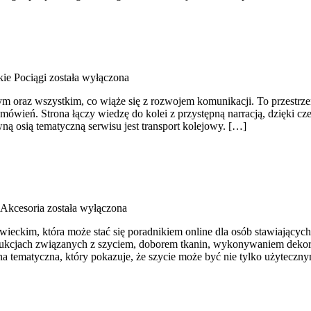
ie Pociągi
została wyłączona
m oraz wszystkim, co wiąże się z rozwojem komunikacji. To przestrzeń
mówień. Strona łączy wiedzę do kolei z przystępną narracją, dzięki 
wną osią tematyczną serwisu jest transport kolejowy. […]
 Akcesoria
została wyłączona
ieckim, która może stać się poradnikiem online dla osób stawiających 
nstrukcjach związanych z szyciem, doborem tkanin, wykonywaniem deko
a tematyczna, który pokazuje, że szycie może być nie tylko użyteczn