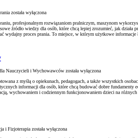
rania
została wyłączona
 praniu, profesjonalnym rozwiązaniom pralniczym, maszynom wykorzys
 źródło wiedzy dla osób, które chcą lepiej zrozumieć, jak działa prof
ać wydajny proces prania. To miejsce, w którym użytkowe informacje łą
w
e dla Nauczycieli i Wychowawców
została wyłączona
gotowana z myślą o opiekunach, pedagogach, a także wszystkich osobac
ktycznych informacji dla osób, które chcą budować dobre fundamenty
ukacją, wychowaniem i codziennym funkcjonowaniem dzieci na różnych 
ja i Fizjoterapia
została wyłączona