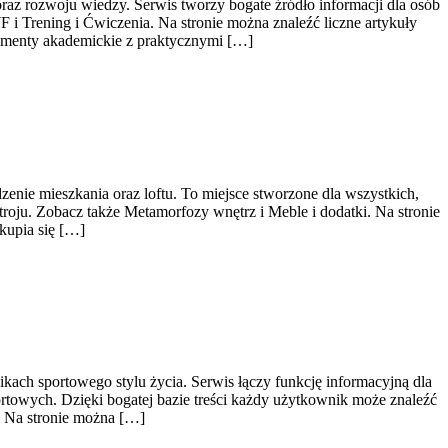
raz rozwoju wiedzy. Serwis tworzy bogate źródło informacji dla osób
i Trening i Ćwiczenia. Na stronie można znaleźć liczne artykuły
elementy akademickie z praktycznymi […]
enie mieszkania oraz loftu. To miejsce stworzone dla wszystkich,
roju. Zobacz także Metamorfozy wnętrz i Meble i dodatki. Na stronie
kupia się […]
kach sportowego stylu życia. Serwis łączy funkcję informacyjną dla
towych. Dzięki bogatej bazie treści każdy użytkownik może znaleźć
. Na stronie można […]