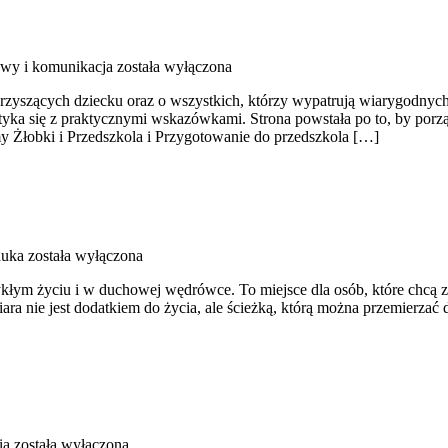
wy i komunikacja
została wyłączona
rzyszących dziecku oraz o wszystkich, którzy wypatrują wiarygodnych
tyka się z praktycznymi wskazówkami. Strona powstała po to, by por
my Żłobki i Przedszkola i Przygotowanie do przedszkola […]
auka
została wyłączona
łym życiu i w duchowej wędrówce. To miejsce dla osób, które chcą z
ara nie jest dodatkiem do życia, ale ścieżką, którą można przemierzać
ia
została wyłączona