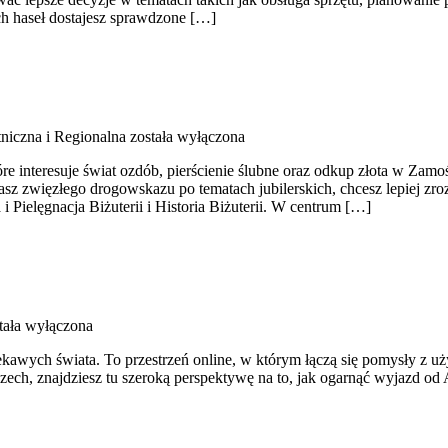
ch haseł dostajesz sprawdzone […]
tniczna i Regionalna
została wyłączona
e interesuje świat ozdób, pierścienie ślubne oraz odkup złota w Zamoś
sz zwięzłego drogowskazu po tematach jubilerskich, chcesz lepiej zr
i Pielęgnacja Biżuterii i Historia Biżuterii. W centrum […]
tała wyłączona
kawych świata. To przestrzeń online, w którym łączą się pomysły z uży
o Czech, znajdziesz tu szeroką perspektywę na to, jak ogarnąć wyjazd o