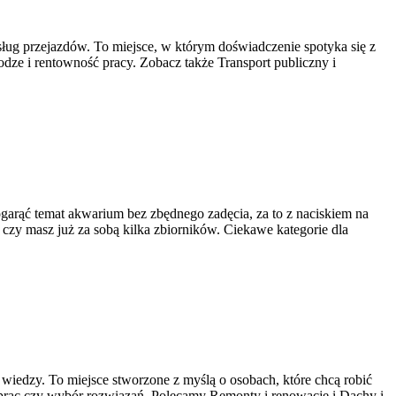
sług przejazdów. To miejsce, w którym doświadczenie spotyka się z
dze i rentowność pracy. Zobacz także Transport publiczny i
ogarąć temat akwarium bez zbędnego zadęcia, za to z naciskiem na
, czy masz już za sobą kilka zbiorników. Ciekawe kategorie dla
iedzy. To miejsce stworzone z myślą o osobach, które chcą robić
e prac czy wybór rozwiązań. Polecamy Remonty i renowacje i Dachy i