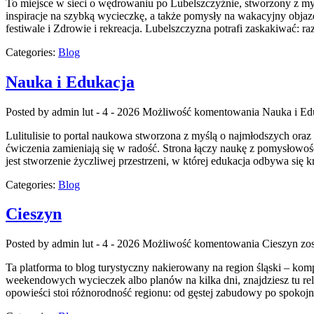
To miejsce w sieci o wędrowaniu po Lubelszczyźnie, stworzony z myś
inspiracje na szybką wycieczkę, a także pomysły na wakacyjny objazd.
festiwale i Zdrowie i rekreacja. Lubelszczyzna potrafi zaskakiwać: r
Categories:
Blog
Nauka i Edukacja
Posted by admin
lut - 4 - 2026
Możliwość komentowania
Nauka i Ed
Lulitulisie to portal naukowa stworzona z myślą o najmłodszych ora
ćwiczenia zamieniają się w radość. Strona łączy naukę z pomysłowośc
jest stworzenie życzliwej przestrzeni, w której edukacja odbywa się 
Categories:
Blog
Cieszyn
Posted by admin
lut - 4 - 2026
Możliwość komentowania
Cieszyn
zos
Ta platforma to blog turystyczny nakierowany na region śląski – k
weekendowych wycieczek albo planów na kilka dni, znajdziesz tu relac
opowieści stoi różnorodność regionu: od gęstej zabudowy po spokojne