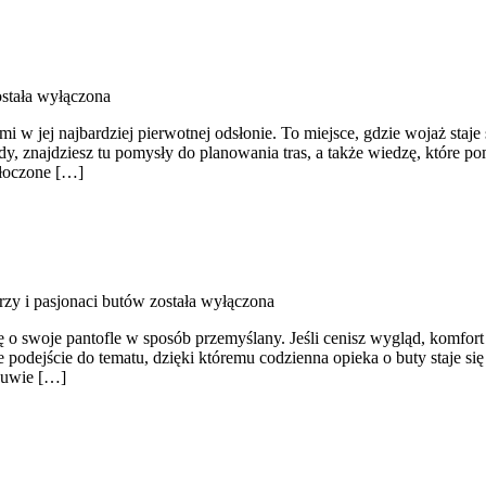
stała wyłączona
i w jej najbardziej pierwotnej odsłonie. To miejsce, gdzie wojaż staje 
ady, znajdziesz tu pomysły do planowania tras, a także wiedzę, które p
tłoczone […]
zy i pasjonaci butów
została wyłączona
ę o swoje pantofle w sposób przemyślany. Jeśli cenisz wygląd, komfort
podejście do tematu, dzięki któremu codzienna opieka o buty staje się
obuwie […]