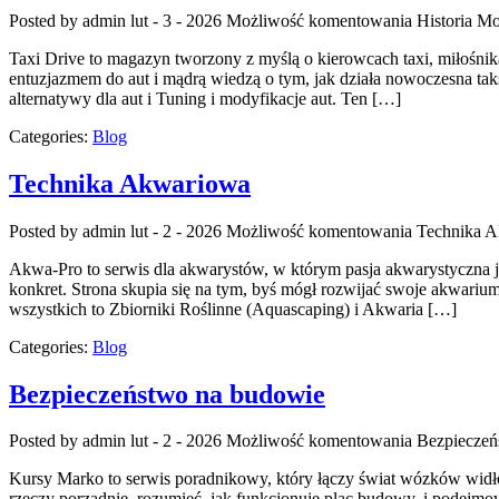
Posted by admin
lut - 3 - 2026
Możliwość komentowania
Historia Mo
Taxi Drive to magazyn tworzony z myślą o kierowcach taxi, miłośnika
entuzjazmem do aut i mądrą wiedzą o tym, jak działa nowoczesna tak
alternatywy dla aut i Tuning i modyfikacje aut. Ten […]
Categories:
Blog
Technika Akwariowa
Posted by admin
lut - 2 - 2026
Możliwość komentowania
Technika 
Akwa-Pro to serwis dla akwarystów, w którym pasja akwarystyczna je
konkret. Strona skupia się na tym, byś mógł rozwijać swoje akwarium 
wszystkich to Zbiorniki Roślinne (Aquascaping) i Akwaria […]
Categories:
Blog
Bezpieczeństwo na budowie
Posted by admin
lut - 2 - 2026
Możliwość komentowania
Bezpieczeń
Kursy Marko to serwis poradnikowy, który łączy świat wózków widło
rzeczy porządnie, rozumieć, jak funkcjonuje plac budowy, i podejmo