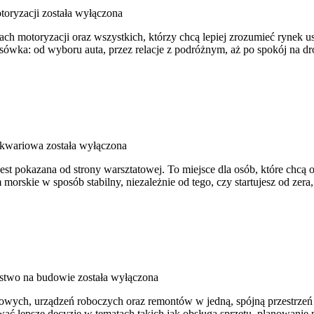
toryzacji
została wyłączona
ch motoryzacji oraz wszystkich, którzy chcą lepiej zrozumieć rynek u
sówka: od wyboru auta, przez relacje z podróżnym, aż po spokój na dro
Akwariowa
została wyłączona
st pokazana od strony warsztatowej. To miejsce dla osób, które chcą 
morskie w sposób stabilny, niezależnie od tego, czy startujesz od zera
stwo na budowie
została wyłączona
wych, urządzeń roboczych oraz remontów w jedną, spójną przestrzeń w
wać lepsze decyzje w tematach takich jak obsługa sprzętu, planowani