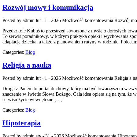
Rozwój mowy i komunikacja
Posted by admin
lut - 1 - 2026
Możliwość komentowania
Rozwój mo
Przedszkole Kubuś to przestrzeń stworzone z myślą o dorosłych towa
To serwis poradnikowy, w którym praktyka opieki i wychowania spo
adaptacją dziecka, a także z planowaniem rutyny w rodzinie. Poleca
Categories:
Blog
Religia a nauka
Posted by admin
lut - 1 - 2026
Możliwość komentowania
Religia a n
Droga z Panem to portal duchowy, który ma być towarzyszem w zwyk
znaczenie w świetle Słowa Bożego. Cała idea opiera się na tym, że wi
serwisu życie wewnętrzne […]
Categories:
Blog
Hipoterapia
Posted by admin
sty - 31 - 2026
Możliwość komentowania
Hipoterap