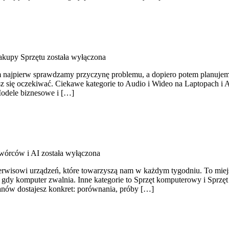
Zakupy Sprzętu
została wyłączona
m najpierw sprawdzamy przyczynę problemu, a dopiero potem planujemy
z się oczekiwać. Ciekawe kategorie to Audio i Wideo na Laptopach i A
 Modele biznesowe i […]
twórców i AI
została wyłączona
wisowi urządzeń, które towarzyszą nam w każdym tygodniu. To miejsc
, gdy komputer zwalnia. Inne kategorie to Sprzęt komputerowy i Sprzęt
nów dostajesz konkret: porównania, próby […]