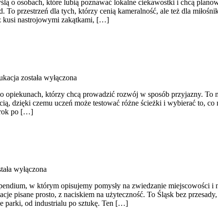
lą o osobach, które lubią poznawać lokalne ciekawostki i chcą planow
 To przestrzeń dla tych, którzy cenią kameralność, ale też dla miłośn
az kusi nastrojowymi zakątkami, […]
ukacja
została wyłączona
z o opiekunach, którzy chcą prowadzić rozwój w sposób przyjazny. To
ią, dzięki czemu uczeń może testować różne ścieżki i wybierać to, co
krok po […]
tała wyłączona
ompendium, w którym opisujemy pomysły na zwiedzanie miejscowości i 
je pisane prosto, z naciskiem na użyteczność. To Śląsk bez przesady, 
 parki, od industrialu po sztukę. Ten […]