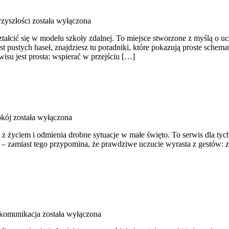
zyszłości
została wyłączona
ztałcić się w modelu szkoły zdalnej. To miejsce stworzone z myślą o
ast pustych haseł, znajdziesz tu poradniki, które pokazują proste sc
isu jest prosta: wspierać w przejściu […]
okój
została wyłączona
z życiem i odmienia drobne sytuacje w małe święto. To serwis dla tych,
 – zamiast tego przypomina, że prawdziwe uczucie wyrasta z gestów: z t
 komunikacja
została wyłączona