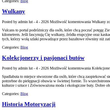
Categories:
Blog
Wulkany
Posted by admin
lut - 4 - 2026
Możliwość komentowania
Wulkany
zo
Vulcans to portal podróżniczy dla osób, które chcą poczuć potęgę Ziem
kilometrem. Jeśli fascynują Cię wulkany, źródła erupcyjne oraz kask
tych, którzy wolą szlaki prowadzące przez bazaltowe równiny niż za
Categories:
Blog
Kolekcjonerzy i pasjonaci butów
Posted by admin
lut - 4 - 2026
Możliwość komentowania
Kolekcjoner
Spadlabuta to miejsce stworzone dla osób, które chcą zaopiekować si
potrzebne do pielęgnacji obuwia w świetnej formie. To wszechstronne 
kulturze i sztuce i Zrównoważona moda i ekologiczne buty. Dobre 
Categories:
Blog
Historia Motoryzacji