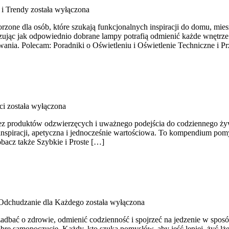
i Trendy
została wyłączona
zone dla osób, które szukają funkcjonalnych inspiracji do domu, miesz
jąc jak odpowiednio dobrane lampy potrafią odmienić każde wnętrze. To
ania. Polecam: Poradniki o Oświetleniu i Oświetlenie Techniczne i P
ci
została wyłączona
bez produktów odzwierzęcych i uważnego podejścia do codziennego żywi
inspiracji, apetyczna i jednocześnie wartościowa. To kompendium pom
obacz także Szybkie i Proste […]
Odchudzanie dla Każdego
została wyłączona
ą zadbać o zdrowie, odmienić codzienność i spojrzeć na jedzenie w sp
bre samopoczucie. Każdy, kto szuka pomysłów, aby jeść lepiej, żyć lżej