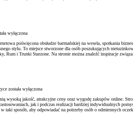
tała wyłączona
rnetowa poświęcona obsłudze barmańskiej na wesela, spotkania bizneso
nego stylu. To miejsce stworzone dla osób poszukujących nietuzinko
, Rum i Trunki Starzone. Na stronie można znaleźć inspiracje związ
tyce
została wyłączona
cenią wysoką jakość, atrakcyjne ceny oraz wygodę zakupów online. St
tosowaniach, jak i podczas realizacji bardziej indywidualnych pomy
na w taki sposób, aby odpowiadać na potrzeby osób o odmiennych ocze