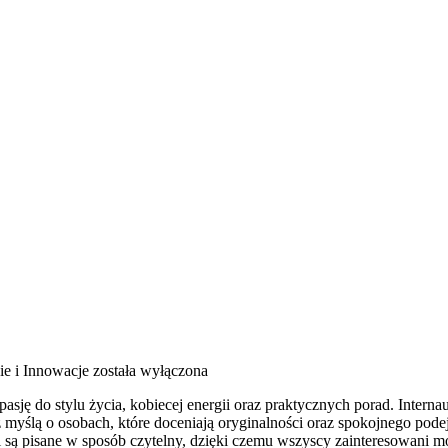
ie i Innowacje
została wyłączona
asję do stylu życia, kobiecej energii oraz praktycznych porad. Interna
myślą o osobach, które doceniają oryginalności oraz spokojnego podej
ci są pisane w sposób czytelny, dzięki czemu wszyscy zainteresowani