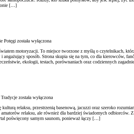
ronie […]
ie Potęgi
została wyłączona
ę światem motoryzacji. To miejsce tworzone z myślą o czytelnikach, k
 i angażujący sposób. Strona skupia się na tym, co dla kierowców, fan
czeństwie, ekologii, testach, porównaniach oraz codziennych zagadn
 Tradycje
została wyłączona
ię kulturą relaksu, przestrzenią basenową, jacuzzi oraz szeroko rozum
 dla amatorów relaksu, ale również dla bardziej świadomych odbiorcó
 portal poświęcony samym saunom, ponieważ łączy […]