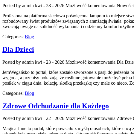
Posted by admin
kwi - 28 - 2026
Możliwość komentowania
Nowości 
Profesjonalna platforma sieciowa poświęcona lampom to miejsce stwor
rozbudowany świat produktów związanych z aranżacją światła, pokazu
zwracają uwagę na solidność wykonania i codzienny komfort użytkow
Categories:
Blog
Dla Dzieci
Posted by admin
kwi - 23 - 2026
Możliwość komentowania
Dla Dzie
JemWegańsko to portal, które zostało stworzone z pasji do jedzenia 
wygodą, a przepisy pokazują, że roślinne gotowanie może być pełna 
posiłek w ciągu dnia, kolację, słodką przekąskę czy małe co nieco. Z
Categories:
Blog
Zdrowe Odchudzanie dla Każdego
Posted by admin
kwi - 22 - 2026
Możliwość komentowania
Zdrowe 
MagicalJune to portal, które powstało z myślą o osobach, które chc
jak redukcja masy ciała, zdrowa dieta, aktywność fizyczna, a także do