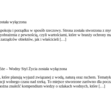
ostała wyłączona
pokoju i porządku w sposób rzeczowy. Strona została stworzona z myślą
obrażenia z pewnością, czyli wartościami, które w branży ochrony m
arządców obiektów, jak i właścicieli […]
że – Wodny Styl Życia
została wyłączona
b, które planują wyjazd związanej z wodą, naturą oraz ruchem. Tematy
acji wolnego czasu nad rzeką. To miejsce stworzone zarówno dla poc
 można znaleźć kompendium wiedzy o szlakach wodnych, które […]