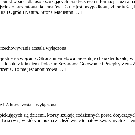
 punkt w sieci dla osób szukających praktycznych informacji. Już sam
ie do prezentowania tematów. To nie jest przypadkowy zbiór treści, le
ura i Ogród i Natura. Strona Madlennn […]
Przechowywania
została wyłączona
ygodne rozwiązania. Strona internetowa prezentuje charakter lokalu, w
ch lokalu z klimatem. Polecam Sezonowe Gotowanie i Przepisy Zero-Wa
dzenia. To nie jest anonimowa […]
e i Zdrowe
została wyłączona
iekujących się dziećmi, którzy szukają codziennych porad dotyczących
ia. To serwis, w którym można znaleźć wiele tematów związanych z snem
…]