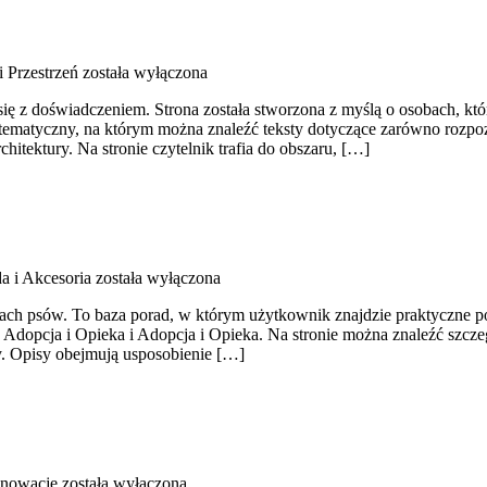
i Przestrzeń
została wyłączona
ię z doświadczeniem. Strona została stworzona z myślą o osobach, któr
s tematyczny, na którym można znaleźć teksty dotyczące zarówno rozp
hitektury. Na stronie czytelnik trafia do obszaru, […]
a i Akcesoria
została wyłączona
ikach psów. To baza porad, w którym użytkownik znajdzie praktyczne 
to Adopcja i Opieka i Adopcja i Opieka. Na stronie można znaleźć szc
y. Opisy obejmują usposobienie […]
enowacje
została wyłączona