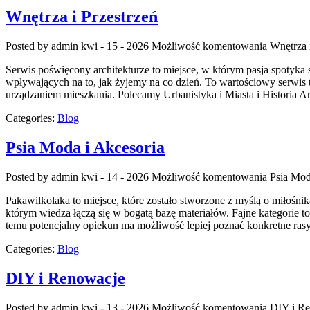
Wnętrza i Przestrzeń
Posted by admin
kwi - 15 - 2026
Możliwość komentowania
Wnętrza 
Serwis poświęcony architekturze to miejsce, w którym pasja spotyka s
wpływających na to, jak żyjemy na co dzień. To wartościowy serwi
urządzaniem mieszkania. Polecamy Urbanistyka i Miasta i Historia Arc
Categories:
Blog
Psia Moda i Akcesoria
Posted by admin
kwi - 14 - 2026
Możliwość komentowania
Psia Mod
Pakawilkolaka to miejsce, które zostało stworzone z myślą o miłośn
którym wiedza łączą się w bogatą bazę materiałów. Fajne kategorie 
temu potencjalny opiekun ma możliwość lepiej poznać konkretne ras
Categories:
Blog
DIY i Renowacje
Posted by admin
kwi - 13 - 2026
Możliwość komentowania
DIY i R