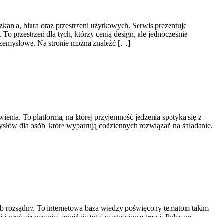
kania, biura oraz przestrzeni użytkowych. Serwis prezentuje
 przestrzeń dla tych, którzy cenią design, ale jednocześnie
rzemysłowe. Na stronie można znaleźć […]
enia. To platforma, na której przyjemność jedzenia spotyka się z
ysłów dla osób, które wypatrują codziennych rozwiązań na śniadanie,
osób rozsądny. To internetowa baza wiedzy poświęcony tematom takim
 i czuć się pewniej, znajdzie tutaj wartościowe treści. Polecam